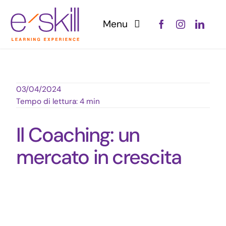
Salta
al
Menu
contenuto
Home
Servizi
03/04/2024
Tempo di lettura: 4 min
Chi siamo
Il Coaching: un
Blog
mercato in crescita
Contattaci