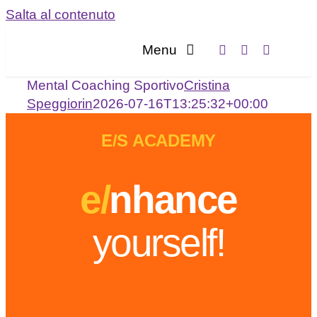
Salta al contenuto
Menu
Mental Coaching Sportivo
Cristina
Home
Speggiorin
2026-07-16T13:25:32+00:00
Servizi
E/S ACADEMY
Chi sia
e/
nhance
Blog
yourself!
Contatta