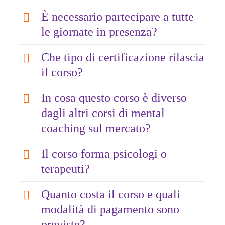
Budō giapponese e Kaizen: il
È necessario partecipare a tutte
miglioramento continuo
Buddismo Zen e presenza nel
le giornate in presenza?
Aurora Puccio
momento
Il paradosso del risultato: vincere
Che tipo di certificazione rilascia
Mental Coach
senza attaccarsi alla vittoria
il corso?
Fallimento ed errore nelle
tradizioni orientali e occidentali
In cosa questo corso è diverso
Etica della competizione e fair play
dagli altri corsi di mental
come scelta filosofica
coaching sul mercato?
Tecniche di allenamento mentale
Il corso forma psicologi o
Respirazione, concentrazione e
terapeuti?
visualizzazione avanzata
Meditazione, Mindfulness e stato
Quanto costa il corso e quali
di Flow
modalità di pagamento sono
Sincronia Mente-Corpo-Identità
previste?