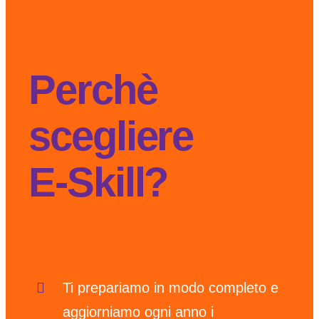
Perchè
Cristina Speggiorin
scegliere
Formatrice, Counselor e
E-Skill?
Coach Professionista
Il Programma
Ti prepariamo in modo completo e
aggiorniamo ogni anno i