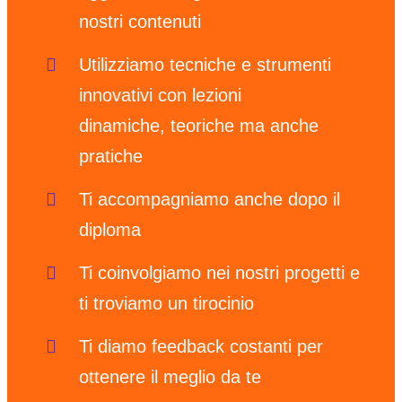
nostri contenuti
Introduzione al
Coaching
Utilizziamo tecniche e strumenti
Le origini dello sport coaching: Tim
innovativi con lezioni
Gallwey e “The Inner Game”
dinamiche, teoriche ma anche
Ruolo e confini professionali del
pratiche
mental coach
Il sistema sportivo: CIO, CONI,
Ti accompagniamo anche dopo il
Federazioni, ruoli e dinamiche
Il gioco interiore come ponte tra
diploma
gesto tecnico e mente
Ti coinvolgiamo nei nostri progetti e
Differenza tra mental coaching,
coaching tecnico e psicologia
ti troviamo un tirocinio
dello sport
Ti diamo feedback costanti per
Neuroscienze e Psicologia della
ottenere il meglio da te
Performance