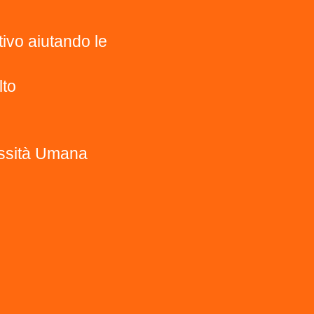
tivo aiutando le
i
lto
essità Umana