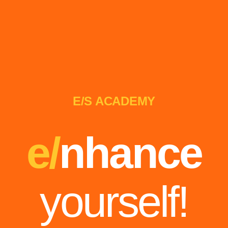
E/S ACADEMY
e/
nhance
yourself!